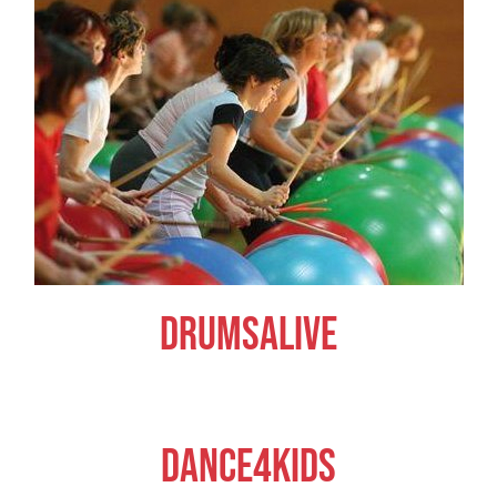
DrumsAlive
Dance4Kids